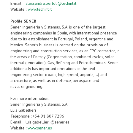
E-mail :
alessandra.bertoli@techint.it
Website :
www.techint.it
Profile SENER
Sener Ingeniería y Sistemas, S.A. is one of the largest
engineering companies in Spain, with international presence
due to its establishment in Portugal, Poland, Argentina and
Mexico. Sener’s business is centred on the provision of
engineering and construction services, as an EPC contractor, in
the areas of Energy (Cogeneration, combined cycles, solar
thermal generation), Gas, Refining and Petrochemicals. Sener
additionally has important operations in the civil
engineering sector (roads, high speed, airports,…) and
architecture, as well as in defence, aerospace and
naval engineering.
For more information:
Sener Ingeniería y Sistemas, S.A.
Luis Gabellieri
Telephone : +34 91 807 7296
E-mail : luis.gabellieri.@sener.es
Website :
www.sener.es