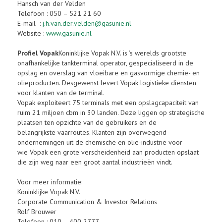
Hansch van der Velden
Telefoon : 050 – 521 21 60
E-mail :
j.h.van.der.velden@gasunie.nl
Website :
www.gasunie.nl
Profiel Vopak
Koninklijke Vopak N.V. is ’s werelds grootste
onafhankelijke tankterminal operator, gespecialiseerd in de
opslag en overslag van vloeibare en gasvormige chemie- en
olieproducten. Desgewenst levert Vopak logistieke diensten
voor klanten van de terminal.
Vopak exploiteert 75 terminals met een opslagcapaciteit van
ruim 21 miljoen cbm in 30 landen. Deze liggen op strategische
plaatsen ten opzichte van de gebruikers en de
belangrijkste vaarroutes. Klanten zijn overwegend
ondernemingen uit de chemische en olie-industrie voor
wie Vopak een grote verscheidenheid aan producten opslaat
die zijn weg naar een groot aantal industrieën vindt.
Voor meer informatie:
Koninklijke Vopak N.V.
Corporate Communication & Investor Relations
Rolf Brouwer
Telefoon : 010 – 400 2777