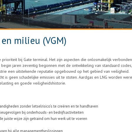
 en milieu (VGM)
rioriteit bij Gate terminal. Het zijn aspecten die onlosmakelijk verbonden 
 begin jaren zeventig begonnen met de ontwikkeling van standaard codes,
trie een uitstekende reputatie opgebouwd op het gebied van veiligheid.
cht is geen schadelijke emissies uit te stoten. Aardgas en LNG worden wer
lasting en goede veiligheidshistorie.
ndigheden zonder letselrisico’s te creëren en te handhaven
eugevolgen bij onderhouds- en bedrijfsactiviteiten
juiste wijze zijn getraind om hun werk uit te voeren
en bij alle managementbeslissingen