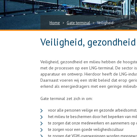
Home
Gate terminal
Veiligheid
>
>
Veiligheid, gezondheid
Veiligheid, gezondheid en milieu hebben de hoogste p
met de processen op een LNG-terminal. De sector is
apparatuur en ontwerp. Hierdoor heeft de LNG-indus
Daarnaast voeren wij een strikt beleid dat erop geri
erkend als energiedragers met een geringe milieube
Gate terminal zet zich in om:
voor alle personen veilige en gezonde arbeidsomsta
het milieu te beschermen door het beperken van mili
te zorgen dat onze medewerkers en aannemers op de 
te zorgen voor een goede veiligheidscultuur
te zorgen dat VGM-overwegingen worden meegewog