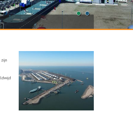
1
2
zijn
eldwijd