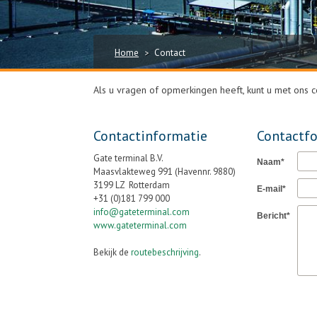
Home
Contact
>
Als u vragen of opmerkingen heeft, kunt u met ons 
Contactinformatie
Contactfo
Gate terminal B.V.
Naam*
Maasvlakteweg 991 (Havennr. 9880)
3199 LZ Rotterdam
E-mail*
+31 (0)181 799 000
info@gateterminal.com
Bericht*
www.gateterminal.com
Bekijk de
routebeschrijving
.