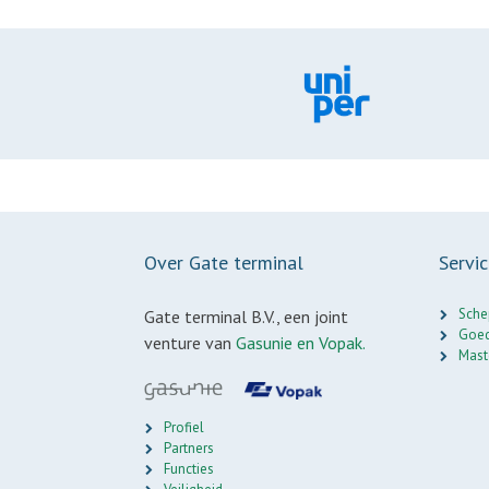
Over Gate terminal
Servi
Sche
Gate terminal B.V., een joint
Goed
venture van
Gasunie en Vopak.
Mast
Profiel
Partners
Functies