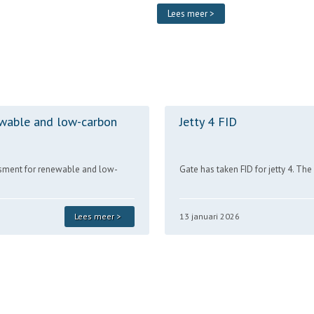
Lees meer >
wable and low-carbon
Jetty 4 FID
sment for renewable and low-
Gate has taken FID for jetty 4. Th
Lees meer >
13 januari 2026