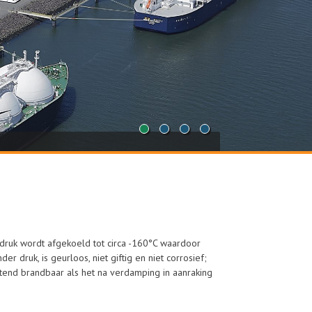
1
2
3
4
 druk wordt afgekoeld tot circa -160°C waardoor
er druk, is geurloos, niet giftig en niet corrosief;
uitend brandbaar als het na verdamping in aanraking