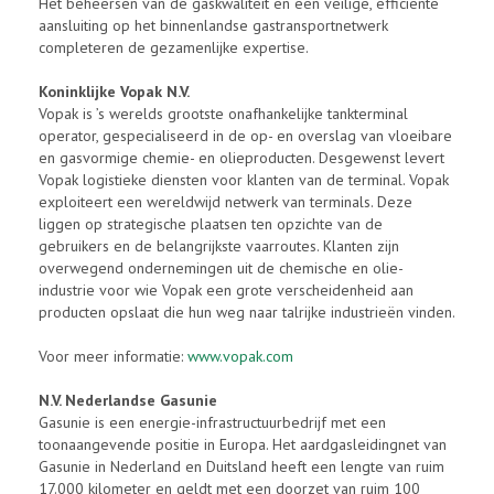
Het beheersen van de gaskwaliteit en een veilige, efficiënte
aansluiting op het binnenlandse gastransportnetwerk
completeren de gezamenlijke expertise.
Koninklijke Vopak N.V.
Vopak is ’s werelds grootste onafhankelijke tankterminal
operator, gespecialiseerd in de op- en overslag van vloeibare
en gasvormige chemie- en olieproducten. Desgewenst levert
Vopak logistieke diensten voor klanten van de terminal. Vopak
exploiteert een wereldwijd netwerk van terminals. Deze
liggen op strategische plaatsen ten opzichte van de
gebruikers en de belangrijkste vaarroutes. Klanten zijn
overwegend ondernemingen uit de chemische en olie-
industrie voor wie Vopak een grote verscheidenheid aan
producten opslaat die hun weg naar talrijke industrieën vinden.
Voor meer informatie:
www.vopak.com
N.V. Nederlandse Gasunie
Gasunie is een energie-infrastructuurbedrijf met een
toonaangevende positie in Europa. Het aardgasleidingnet van
Gasunie in Nederland en Duitsland heeft een lengte van ruim
17.000 kilometer en geldt met een doorzet van ruim 100