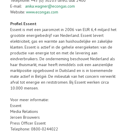
Telephone: +43 (0) 50205 direct dial 2400
E-mail:
anika.wagner@econgas.com
Website:
www.econgas.com
Profiel Essent
Essent is met een jaaromzet in 2006 van EUR 6,4 miljard het
grootste energiebedrijf van Nederland. Essent levert
elektriciteit, gas en warmte aan huishoudelijke en zakelijke
klanten. Essent is actief in de gehele energieketen: van de
productie van energie tot en met de levering aan
eindverbruikers. De onderneming beschouwt Nederland als
haar thuismarkt, maar heeft inmiddels ook een aanzienlijke
marktpositie opgebouwd in Duitsland en is in toenemende
mate actief in België. De milieutak van het concern verwerkt
afval tot energie en reststromen. Bij Essent werken circa
10.000 mensen.
Voor meer informatie:
Essent
Media Relations
Jeroen Brouwers
Press Officer Essent
Telephone: 0800-0244022