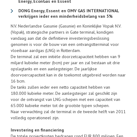
Energy, EconGas en Essent
DONG Energy, Essent en OMV GAS INTERNATIONAL
verkrijgen ieder een minderheidsbelang van 5%
N.V. Nederlandse Gasunie (Gasunie) en Koninklijke Vopak N.V.
(Vopak), strategische partners in Gate terminal, kondigen
vandaag aan dat de definitieve investeringsbeslissing
genomen is voor de bouw van een ontvangstterminal voor
vloeibaar aardgas (LNG) in Rotterdam.
De terminal zal een initiële doorzetcapaciteit hebben van 9
miljard kubieke meter (bcm) per jaar en zal bestaan uit drie
opslagtanks en een aanlegsteiger. De jaarlijkse
doorvoercapaciteit kan in de toekomst uitgebreid worden naar
16 bcm.
De tanks zullen ieder een netto capaciteit hebben van
180.000 kubieke meter. De aanlegsteiger zal geschikt zijn
voor de ontvangst van LNG-schepen met een capaciteit van
65.000 kubieke meter tot de grootste typen schepen.
Naar verwachting zal de terminal in de tweede helft van 2011
volledig operationeel zijn.
Investering en financiering
De totale projectkosten bedragen rond EUR 800 miljoen. Een