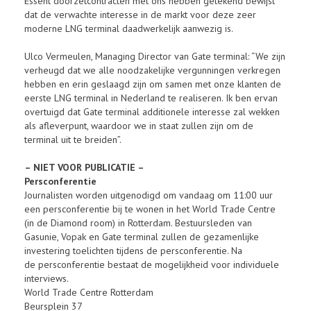
Essent doorzetcontracten met ons hebben getekend bewijst
dat de verwachte interesse in de markt voor deze zeer
moderne LNG terminal daadwerkelijk aanwezig is.
Ulco Vermeulen, Managing Director van Gate terminal: “We zijn
verheugd dat we alle noodzakelijke vergunningen verkregen
hebben en erin geslaagd zijn om samen met onze klanten de
eerste LNG terminal in Nederland te realiseren. Ik ben ervan
overtuigd dat Gate terminal additionele interesse zal wekken
als afleverpunt, waardoor we in staat zullen zijn om de
terminal uit te breiden”.
– NIET VOOR PUBLICATIE –
Persconferentie
Journalisten worden uitgenodigd om vandaag om 11:00 uur
een persconferentie bij te wonen in het World Trade Centre
(in de Diamond room) in Rotterdam. Bestuursleden van
Gasunie, Vopak en Gate terminal zullen de gezamenlijke
investering toelichten tijdens de persconferentie. Na
de persconferentie bestaat de mogelijkheid voor individuele
interviews.
World Trade Centre Rotterdam
Beursplein 37