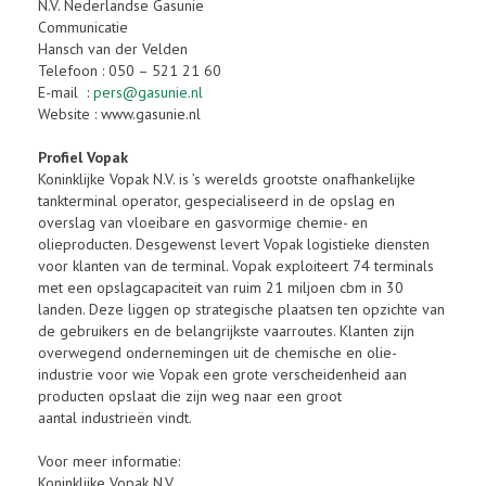
N.V. Nederlandse Gasunie
Communicatie
Hansch van der Velden
Telefoon : 050 – 521 21 60
E-mail :
pers@gasunie.nl
Website : www.gasunie.nl
Profiel Vopak
Koninklijke Vopak N.V. is ’s werelds grootste onafhankelijke
tankterminal operator, gespecialiseerd in de opslag en
overslag van vloeibare en gasvormige chemie- en
olieproducten. Desgewenst levert Vopak logistieke diensten
voor klanten van de terminal. Vopak exploiteert 74 terminals
met een opslagcapaciteit van ruim 21 miljoen cbm in 30
landen. Deze liggen op strategische plaatsen ten opzichte van
de gebruikers en de belangrijkste vaarroutes. Klanten zijn
overwegend ondernemingen uit de chemische en olie-
industrie voor wie Vopak een grote verscheidenheid aan
producten opslaat die zijn weg naar een groot
aantal industrieën vindt.
Voor meer informatie:
Koninklijke Vopak N.V.