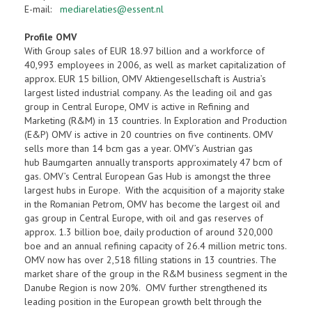
E-mail:
mediarelaties@essent.nl
Profile OMV
With Group sales of EUR 18.97 billion and a workforce of
40,993 employees in 2006, as well as market capitalization of
approx. EUR 15 billion, OMV Aktiengesellschaft is Austria’s
largest listed industrial company. As the leading oil and gas
group in Central Europe, OMV is active in Refining and
Marketing (R&M) in 13 countries. In Exploration and Production
(E&P) OMV is active in 20 countries on five continents. OMV
sells more than 14 bcm gas a year. OMV’s Austrian gas
hub Baumgarten annually transports approximately 47 bcm of
gas. OMV’s Central European Gas Hub is amongst the three
largest hubs in Europe. With the acquisition of a majority stake
in the Romanian Petrom, OMV has become the largest oil and
gas group in Central Europe, with oil and gas reserves of
approx. 1.3 billion boe, daily production of around 320,000
boe and an annual refining capacity of 26.4 million metric tons.
OMV now has over 2,518 filling stations in 13 countries. The
market share of the group in the R&M business segment in the
Danube Region is now 20%. OMV further strengthened its
leading position in the European growth belt through the