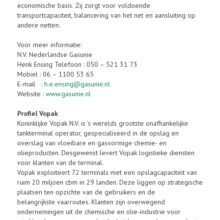
economische basis. Zij zorgt voor voldoende
transportcapaciteit, balancering van het net en aansluiting op
andere netten.
Voor meer informatie:
N.V. Nederlandse Gasunie
Henk Ensing Telefoon : 050 – 521 31 73
Mobiel : 06 – 1100 53 65
E-mail :
h.e.ensing@gasunie.nl
Website :
www.gasunie.nl
Profiel Vopak
Koninklijke Vopak N.V. is ’s werelds grootste onafhankelijke
tankterminal operator, gespecialiseerd in de opslag en
overslag van vloeibare en gasvormige chemie- en
olieproducten. Desgewenst levert Vopak logistieke diensten
voor klanten van de terminal.
Vopak exploiteert 72 terminals met een opslagcapaciteit van
ruim 20 miljoen cbm in 29 landen. Deze liggen op strategische
plaatsen ten opzichte van de gebruikers en de
belangrijkste vaarroutes. Klanten zijn overwegend
ondernemingen uit de chemische en olie-industrie voor