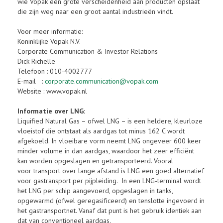
wie Vopak een grote verscheidenheid aan producten opslaat
die zijn weg naar een groot aantal industrieën vindt.
Voor meer informatie:
Koninklijke Vopak N.V.
Corporate Communication & Investor Relations
Dick Richelle
Telefoon : 010-4002777
E-mail :
corporate.communication@vopak.com
Website : www.vopak.nl
Informatie over LNG:
Liquified Natural Gas – ofwel LNG – is een heldere, kleurloze
vloeistof die ontstaat als aardgas tot minus 162 C wordt
afgekoeld. In vloeibare vorm neemt LNG ongeveer 600 keer
minder volume in dan aardgas, waardoor het zeer efficiënt
kan worden opgeslagen en getransporteerd. Vooral
voor transport over lange afstand is LNG een goed alternatief
voor gastransport per pijpleiding. In een LNG-terminal wordt
het LNG per schip aangevoerd, opgeslagen in tanks,
opgewarmd (ofwel geregasificeerd) en tenslotte ingevoerd in
het gastransportnet. Vanaf dat punt is het gebruik identiek aan
dat van conventioneel aardgas.