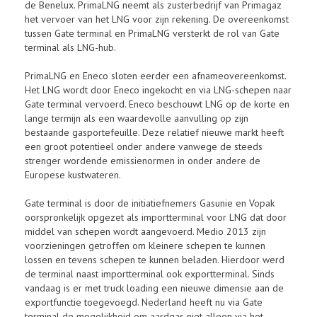
de Benelux. PrimaLNG neemt als zusterbedrijf van Primagaz
het vervoer van het LNG voor zijn rekening. De overeenkomst
tussen Gate terminal en PrimaLNG versterkt de rol van Gate
terminal als LNG-hub.
PrimaLNG en Eneco sloten eerder een afnameovereenkomst.
Het LNG wordt door Eneco ingekocht en via LNG-schepen naar
Gate terminal vervoerd. Eneco beschouwt LNG op de korte en
lange termijn als een waardevolle aanvulling op zijn
bestaande gasportefeuille. Deze relatief nieuwe markt heeft
een groot potentieel onder andere vanwege de steeds
strenger wordende emissienormen in onder andere de
Europese kustwateren.
Gate terminal is door de initiatiefnemers Gasunie en Vopak
oorspronkelijk opgezet als importterminal voor LNG dat door
middel van schepen wordt aangevoerd. Medio 2013 zijn
voorzieningen getroffen om kleinere schepen te kunnen
lossen en tevens schepen te kunnen beladen. Hierdoor werd
de terminal naast importterminal ook exportterminal. Sinds
vandaag is er met truck loading een nieuwe dimensie aan de
exportfunctie toegevoegd. Nederland heeft nu via Gate
terminal de mogelijkheid om aardgas niet alleen via het