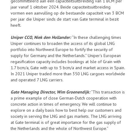
gecommitteerd aan een capaciteitsuitbreiding van 1 BCM per
jaar vanaf 1 oktober 2024. Beide capaciteitsuitbreiding
vormen een aanvulling op de bestaande capaciteit van 3 BCM
per jaar die Uniper sinds de start van Gate terminal in bezit
heeft.
Uniper CCO, Niek den Hollander:
“In these challenging times
Uniper continues to broaden the access of its global LNG
portfolio into Northwest Europe to fortify the security of
supply for Germany and the Netherlands.” Uniper’s European
regasification capacity includes bookings at Isle of Grain with
1.7 bcm/a, Gate with up to 5 bcm/a and market access in Spain.
In 2021 Uniper traded more than 350 LNG cargoes worldwide
and operated 7 LNG carriers.
Gate Managing Director, Wim Groenendijk:
“This transaction is
a prime example of close German-Dutch cooperation with
concrete action in times of emergency. We will continue to
explore on a daily basis how to best help our customers and
society in serving the LNG and gas markets. The LNG arriving
at Gate terminal is of great importance for the gas supply of
the Netherlands and the whole of Northwest Europe.”