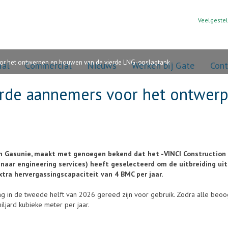
Veelgeste
oor het ontwerpen en bouwen van de vierde LNG-opslagtank
nal
Commercial
Nieuws
Werken bij Gate
Cont
erde aannemers voor het ontwer
en Gasunie, maakt met genoegen bekend dat het -VINCI Construction 
enaar engineering services) heeft geselecteerd om de uitbreiding u
tra hervergassingscapaciteit van 4 BMC per jaar.
 in de tweede helft van 2026 gereed zijn voor gebruik. Zodra alle beoogde
ljard kubieke meter per jaar.