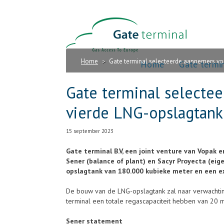
Home
Gate terminal selecteerde aannemers v
>
Home
Gate termi
Gate terminal selecte
vierde LNG-opslagtank
15 september 2023
Gate terminal B.V, een joint venture van Vopak 
Sener (balance of plant) en Sacyr Proyecta (eig
opslagtank van 180.000 kubieke meter en een ex
De bouw van de LNG-opslagtank zal naar verwachting
terminal een totale regascapaciteit hebben van 20 mi
Sener statement