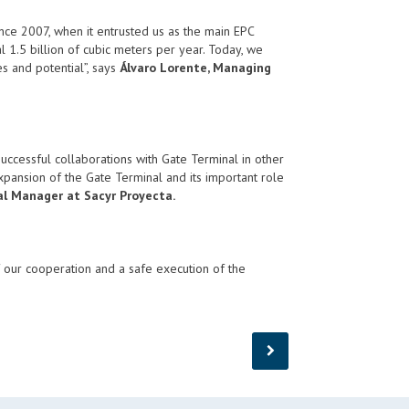
nce 2007, when it entrusted us as the main EPC
al 1.5 billion of cubic meters per year. Today, we
es and potential”, says
Álvaro Lorente, Managing
successful collaborations with Gate Terminal in other
expansion of the Gate Terminal and its important role
al Manager at Sacyr Proyecta.
f our cooperation and a safe execution of the