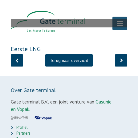
Eerste LNG
Terug naar overzicht
Vorige
galerij
Over Gate terminal
Gate terminal B.V., een joint venture van
Gasunie
en Vopak.
Profiel
Partners